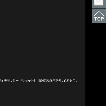
请输
同的季节，每一个独特的个性，海滩活动属于夏天，你听到了，
！