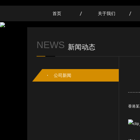
首页
关于我们
NEWS
新闻动态
公司新闻
香港某