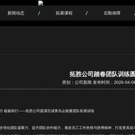
新闻动态
拓展课程
后勤保障
拓胜公司踏春团队训练
类别：公司新闻 发布时间：2026-04-0
力 砥砺前行——拓胜公司圆满完成青岛众能量团队拓展训练
步强化团队凝聚力、提升团队协作能力，激发员工工作热情与拼搏精神，打造更具战