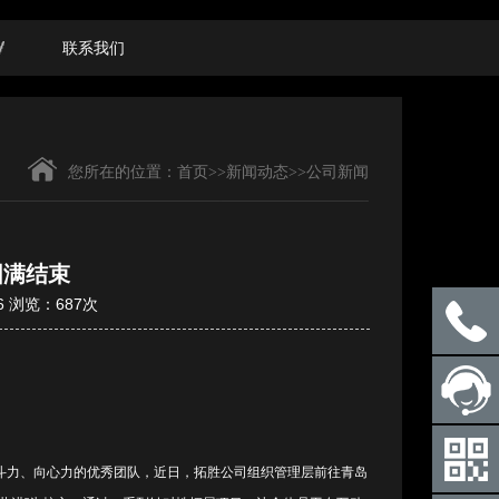
联系我们
您所在的位置：
首页
>>
新闻动态
>>
公司新闻
圆满结束
6 浏览：687次
斗力、向心力的优秀团队，近日，拓胜公司组织管理层前往青岛