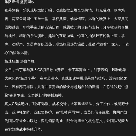
乐队燃情 盛宴同欢
夜幕降临，乐队现场燃情开唱，动感旋律点燃全场热情。灯光璀璨、歌声悠
扬，两家公司同仁围坐一堂，举杯共庆、畅叙情谊。温馨的晚宴上，大家共同
回顾过去一年携手奋进的点滴历程，感恩彼此的信任与支持，分享收获的喜悦
与成长。精彩的乐队演出、趣味的互动游戏、惊喜的抽奖环节轮番上演，掌
声、欢呼声、笑语声交织回荡，现场氛围热烈温馨，处处洋溢着“一家人、一条
心”的浓浓温情。
极速狂飙 热血争锋
次日，卡丁车与真人CS项目热血开启。卡丁车赛道上，引擎轰鸣、风驰电掣，
大家化身“极速车手”，在弯道漂移、直线加速中展现果敢与技巧。没有职级之
分、没有部门界限，只有并肩竞速的畅快与超越自我的激情，在你追我赶中凝
聚“奋勇争先、全力以赴”的拼搏精神。
真人CS战场内，“硝烟”弥漫、战术交锋，大家迅速组队、分工协作，或隐蔽伏
击、或冲锋陷阵、或默契掩护。在“枪林弹雨”中，成员们信任彼此、协同作战，
为团队荣誉全力以赴，深刻领悟沟通、配合与担当的核心意义，让团队凝聚力
在实战挑战中持续升华。