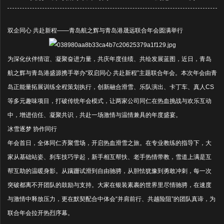
双企同心 共赴新程——青岛航之辉与青岛港晟远联合年会圆满举行
为深化伙伴情谊、凝聚奋进力量，共庆年度佳绩、共绘发展蓝图，近日，青岛
航之辉与青岛港盛源携手举办“双启同心 共赴新程”主题联合年会。本次年会由青
岛正能量拓展训练全程策划执行，创新融合滑雪、乐队演出、卡丁车、真人CS
等多元趣味项目，打破传统年会模式，让两家公司同仁在热血挑战与欢乐互动
中，增进信任、凝聚共识，共赴一场激情与温情兼具的年度盛宴。
冰雪逐梦 协作同行
年会首日，全体同仁齐聚雪场，开启热血滑雪之旅。在专业教练的指导下，大
家从基础站姿、刹车技巧学起，新手相互帮扶、老手热情带教，雪道上满是互
帮互助的温暖身影。从蹒跚试滑到自由驰骋，从胆怯犹豫到勇敢冲刺，每一次
突破都离不开团队的鼓励与支持。大家在银装素裹的世界里尽情驰骋，在速度
与激情中释放压力，更在默契配合中体会“并肩前行、共越险阻”的团队真谛，为
联合年会拉开热烈序幕。