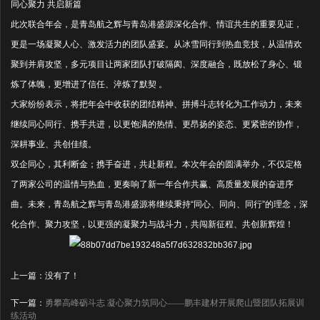
同心聚力 共启新篇
此次联合年会，是青岛航之辉与青岛港盛源深化合作、情谊共生的重要见证，
更是一场凝聚人心、激发活力的团队盛宴。从冰雪同行到热血竞技，从温情欢
聚到并肩攻坚，多元项目让两家团队打破隔阂、深度融合，既放松了身心、锻
炼了体魄，更增进了信任、淬炼了默契 。
大家纷纷表示，将把年会中收获的团结精神、拼搏斗志转化为工作动力，未来
继续同心同行、携手共进，以更饱满的热情、更昂扬的姿态、更紧密的协作，
深耕事业、共创佳绩。
双企同心，其利断金；携手奋进，共赴新程。本次年会的圆满举办，不仅定格
了两家公司的温情与热血，更奏响了新一年合作共赢、高质量发展的奋进序
曲。未来，青岛航之辉与青岛港盛源将继续秉持“同心、同向、同行”的理念，深
化合作、聚力攻坚，以更强的凝聚力与战斗力，共闯新征程、共创新辉煌！
上一篇：没有了！
下一篇：
勇攀高峰砺斗志 凝心聚力筑同心——鹏丰建材开展爬山暨团队拓展训
练活动